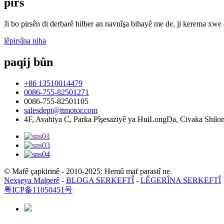
pirs
Ji bo pirsên di derbarê hilber an navnîşa bihayê me de, ji kerema xwe
lêpirsîna niha
paqij bûn
+86 13510014479
0086-755-82501271
0086-755-82501105
salesdept@ttmotor.com
4F, Avahiya C, Parka Pîşesaziyê ya HuiLongDa, Civaka Shil
© Mafê çapkirinê - 2010-2025: Hemû maf parastî ne.
Nexşeya Malperê
-
BLOGA SERKEFTÎ
-
LÊGERÎNA SERKEFTÎ
粤ICP备11050451号