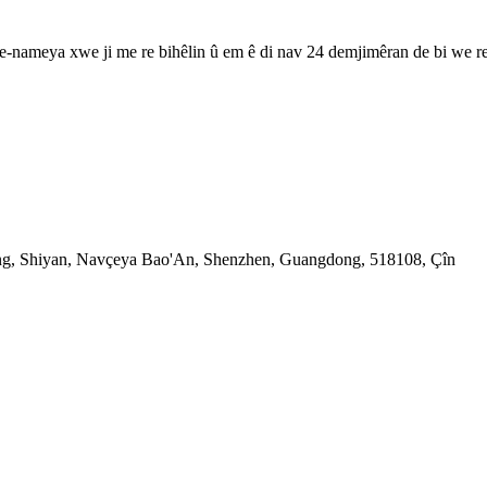
 e-nameya xwe ji me re bihêlin û em ê di nav 24 demjimêran de bi we re 
ong, Shiyan, Navçeya Bao'An, Shenzhen, Guangdong, 518108, Çîn