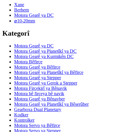
Xane
Berhem
Motora Gearê ya DC
⌀10-20mm
Kategorî
Motora Gearê ya DC
Motora Gearê ya Planetîkî ya DC
Motora Gearê ya Kurmikên DC
Motora Bêfirçe
Motora Gearê ya Bêfirçe
Motora Gearê ya Planetîkî ya Bêfirçe
Motora Gearê ya Stepper
Motora Gearê ya Gerok a Stepper
Motora Firçekirî ya Bênavik
Motora bê firçeya bê navik
Motora Gearê ya Bênavber
Motora Gearê ya Planetîkî ya Bêserûber
Gearboxa Dual Planetary
Kodker
Kontrolker
Motora Servo ya Bêfirçe
Motora Servo ya Stepper