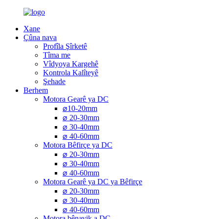
Xane
Çûna nava
Profîla Şîrketê
Tîma me
Vîdyoya Kargehê
Kontrola Kalîteyê
Şehade
Berhem
Motora Gearê ya DC
⌀10-20mm
⌀ 20-30mm
⌀ 30-40mm
⌀ 40-60mm
Motora Bêfirçe ya DC
⌀ 20-30mm
⌀ 30-40mm
⌀ 40-60mm
Motora Gearê ya DC ya Bêfirçe
⌀ 20-30mm
⌀ 30-40mm
⌀ 40-60mm
Motora bênavik a DC