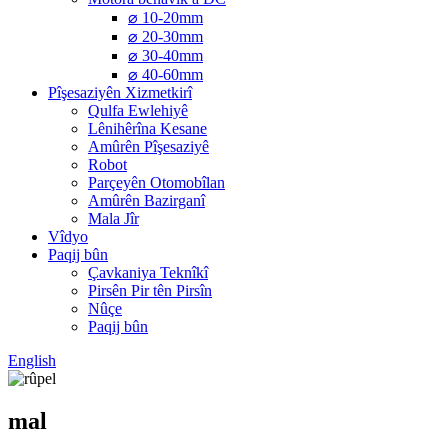
⌀ 10-20mm
⌀ 20-30mm
⌀ 30-40mm
⌀ 40-60mm
Pîşesaziyên Xizmetkirî
Qulfa Ewlehiyê
Lênihêrîna Kesane
Amûrên Pîşesaziyê
Robot
Parçeyên Otomobîlan
Amûrên Bazirganî
Mala Jîr
Vîdyo
Paqij bûn
Çavkaniya Teknîkî
Pirsên Pir tên Pirsîn
Nûçe
Paqij bûn
English
mal