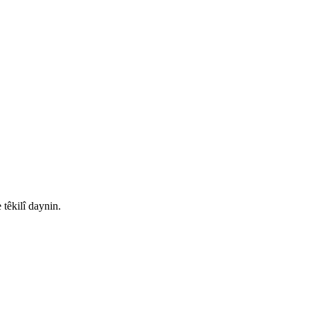
têkilî daynin.