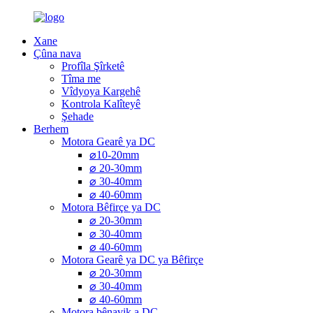
Xane
Çûna nava
Profîla Şîrketê
Tîma me
Vîdyoya Kargehê
Kontrola Kalîteyê
Şehade
Berhem
Motora Gearê ya DC
⌀10-20mm
⌀ 20-30mm
⌀ 30-40mm
⌀ 40-60mm
Motora Bêfirçe ya DC
⌀ 20-30mm
⌀ 30-40mm
⌀ 40-60mm
Motora Gearê ya DC ya Bêfirçe
⌀ 20-30mm
⌀ 30-40mm
⌀ 40-60mm
Motora bênavik a DC