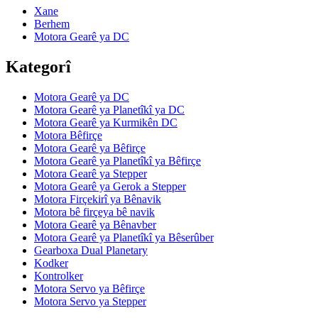
Xane
Berhem
Motora Gearê ya DC
Kategorî
Motora Gearê ya DC
Motora Gearê ya Planetîkî ya DC
Motora Gearê ya Kurmikên DC
Motora Bêfirçe
Motora Gearê ya Bêfirçe
Motora Gearê ya Planetîkî ya Bêfirçe
Motora Gearê ya Stepper
Motora Gearê ya Gerok a Stepper
Motora Firçekirî ya Bênavik
Motora bê firçeya bê navik
Motora Gearê ya Bênavber
Motora Gearê ya Planetîkî ya Bêserûber
Gearboxa Dual Planetary
Kodker
Kontrolker
Motora Servo ya Bêfirçe
Motora Servo ya Stepper