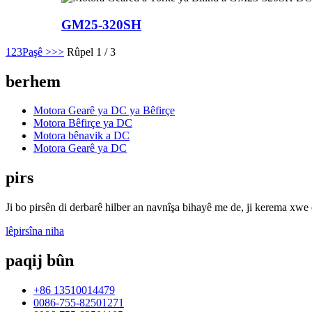
GM25-320SH
1
2
3
Paşê >
>>
Rûpel 1 / 3
berhem
Motora Gearê ya DC ya Bêfirçe
Motora Bêfirçe ya DC
Motora bênavik a DC
Motora Gearê ya DC
pirs
Ji bo pirsên di derbarê hilber an navnîşa bihayê me de, ji kerema xwe
lêpirsîna niha
paqij bûn
+86 13510014479
0086-755-82501271