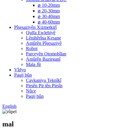
⌀ 10-20mm
⌀ 20-30mm
⌀ 30-40mm
⌀ 40-60mm
Pîşesaziyên Xizmetkirî
Qulfa Ewlehiyê
Lênihêrîna Kesane
Amûrên Pîşesaziyê
Robot
Parçeyên Otomobîlan
Amûrên Bazirganî
Mala Jîr
Vîdyo
Paqij bûn
Çavkaniya Teknîkî
Pirsên Pir tên Pirsîn
Nûçe
Paqij bûn
English
mal