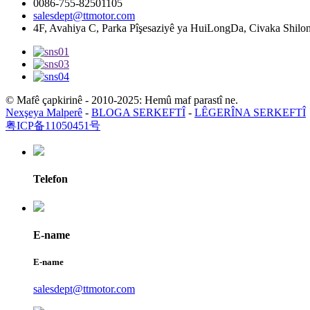
0086-755-82501105
salesdept@ttmotor.com
4F, Avahiya C, Parka Pîşesaziyê ya HuiLongDa, Civaka Shil
© Mafê çapkirinê - 2010-2025: Hemû maf parastî ne.
Nexşeya Malperê
-
BLOGA SERKEFTÎ
-
LÊGERÎNA SERKEFTÎ
粤ICP备11050451号
Telefon
E-name
E-name
salesdept@ttmotor.com