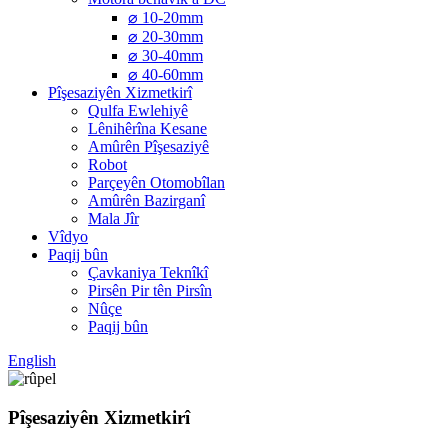
⌀ 10-20mm
⌀ 20-30mm
⌀ 30-40mm
⌀ 40-60mm
Pîşesaziyên Xizmetkirî
Qulfa Ewlehiyê
Lênihêrîna Kesane
Amûrên Pîşesaziyê
Robot
Parçeyên Otomobîlan
Amûrên Bazirganî
Mala Jîr
Vîdyo
Paqij bûn
Çavkaniya Teknîkî
Pirsên Pir tên Pirsîn
Nûçe
Paqij bûn
English
Pîşesaziyên Xizmetkirî