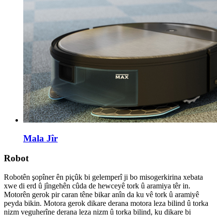
Mala Jîr
Robot
Robotên şopîner ên piçûk bi gelemperî ji bo misogerkirina xebata
xwe di erd û jîngehên cûda de hewceyê tork û aramiya têr in.
Motorên gerok pir caran têne bikar anîn da ku vê tork û aramiyê
peyda bikin. Motora gerok dikare derana motora leza bilind û torka
nizm veguherîne derana leza nizm û torka bilind, ku dikare bi