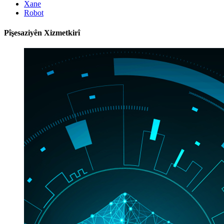
Xane
Robot
Pîşesaziyên Xizmetkirî