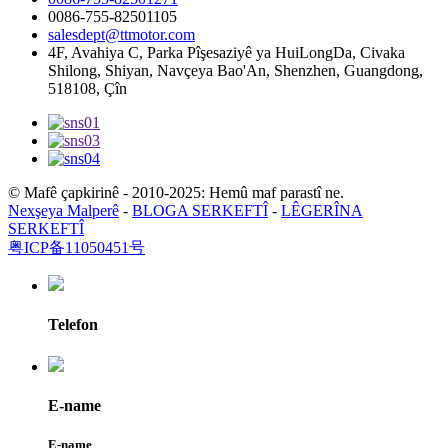
0086-755-82501105
salesdept@ttmotor.com
4F, Avahiya C, Parka Pîşesaziyê ya HuiLongDa, Civaka
Shilong, Shiyan, Navçeya Bao'An, Shenzhen, Guangdong,
518108, Çîn
© Mafê çapkirinê - 2010-2025: Hemû maf parastî ne.
Nexşeya Malperê
-
BLOGA SERKEFTÎ
-
LÊGERÎNA
SERKEFTÎ
粤ICP备11050451号
Telefon
E-name
E-name