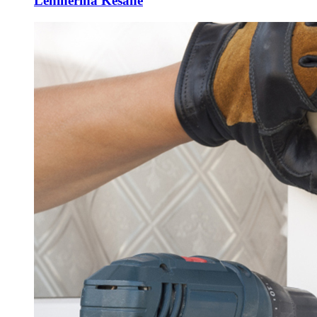
Lênihêrîna Kesane