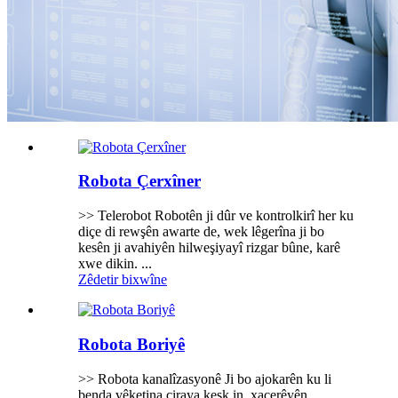
Robota Çerxîner
>> Telerobot Robotên ji dûr ve kontrolkirî her ku
diçe di rewşên awarte de, wek lêgerîna ji bo
kesên ji avahiyên hilweşiyayî rizgar bûne, karê
xwe dikin. ...
Zêdetir bixwîne
Robota Boriyê
>> Robota kanalîzasyonê Ji bo ajokarên ku li
benda vêketina çiraya kesk in, xaçerêyên