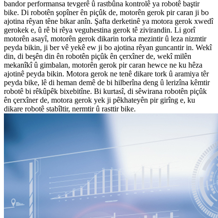
bandor performansa tevgerê û rastbûna kontrolê ya robotê baştir
bike. Di robotên şopîner ên piçûk de, motorên gerok pir caran ji bo
ajotina rêyan têne bikar anîn. Şafta derketinê ya motora gerok xwedî
gerokek e, û rê bi rêya veguhestina gerok tê zivirandin. Li gorî
motorên asayî, motorên gerok dikarin torka mezintir û leza nizmtir
peyda bikin, ji ber vê yekê ew ji bo ajotina rêyan guncantir in. Wekî
din, di beşên din ên robotên piçûk ên çerxîner de, wekî milên
mekanîkî û gimbalan, motorên gerok pir caran hewce ne ku hêza
ajotinê peyda bikin. Motora gerok ne tenê dikare tork û aramiya têr
peyda bike, lê di heman demê de bi hilberîna deng û lerizîna kêmtir
robotê bi rêkûpêk bixebitîne. Bi kurtasî, di sêwirana robotên piçûk
ên çerxîner de, motora gerok yek ji pêkhateyên pir girîng e, ku
dikare robotê stabîltir, nermtir û rasttir bike.