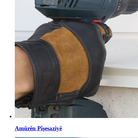
Amûrên Pîşesaziyê