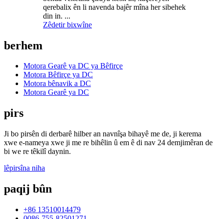
qerebalix ên li navenda bajêr mîna her sibehek
din in. ...
Zêdetir bixwîne
berhem
Motora Gearê ya DC ya Bêfirçe
Motora Bêfirçe ya DC
Motora bênavik a DC
Motora Gearê ya DC
pirs
Ji bo pirsên di derbarê hilber an navnîşa bihayê me de, ji kerema
xwe e-nameya xwe ji me re bihêlin û em ê di nav 24 demjimêran de
bi we re têkilî daynin.
lêpirsîna niha
paqij bûn
+86 13510014479
0086-755-82501271