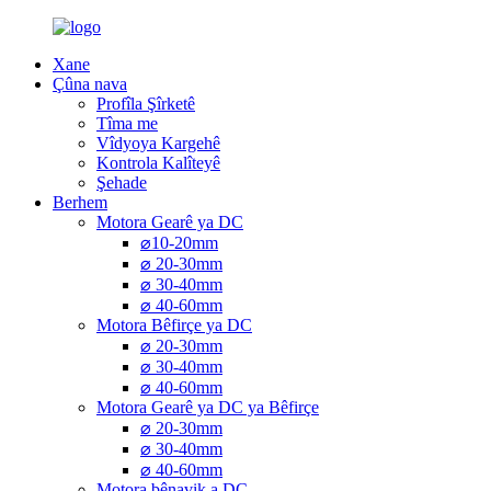
Xane
Çûna nava
Profîla Şîrketê
Tîma me
Vîdyoya Kargehê
Kontrola Kalîteyê
Şehade
Berhem
Motora Gearê ya DC
⌀10-20mm
⌀ 20-30mm
⌀ 30-40mm
⌀ 40-60mm
Motora Bêfirçe ya DC
⌀ 20-30mm
⌀ 30-40mm
⌀ 40-60mm
Motora Gearê ya DC ya Bêfirçe
⌀ 20-30mm
⌀ 30-40mm
⌀ 40-60mm
Motora bênavik a DC