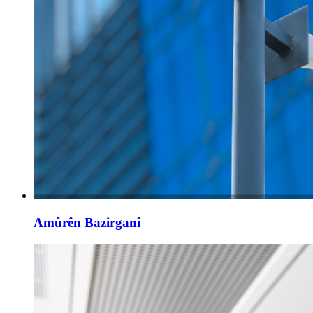
Amûrên Bazirganî