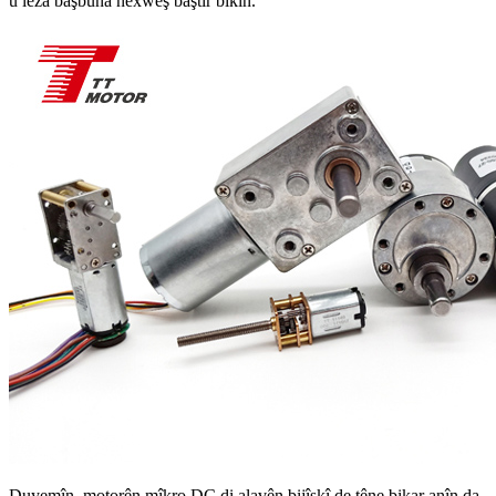
û leza başbûna nexweş baştir bikin.
Duyemîn, motorên mîkro DC di alavên bijîşkî de têne bikar anîn da