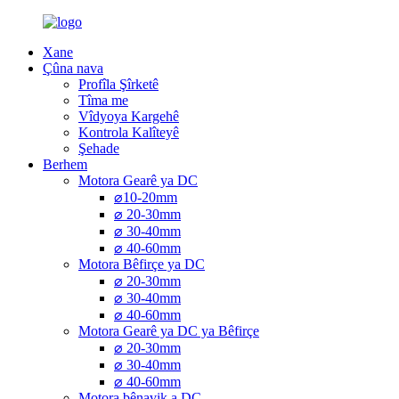
Xane
Çûna nava
Profîla Şîrketê
Tîma me
Vîdyoya Kargehê
Kontrola Kalîteyê
Şehade
Berhem
Motora Gearê ya DC
⌀10-20mm
⌀ 20-30mm
⌀ 30-40mm
⌀ 40-60mm
Motora Bêfirçe ya DC
⌀ 20-30mm
⌀ 30-40mm
⌀ 40-60mm
Motora Gearê ya DC ya Bêfirçe
⌀ 20-30mm
⌀ 30-40mm
⌀ 40-60mm
Motora bênavik a DC