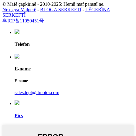
© Mafê çapkirinê - 2010-2025: Hemû maf parastî ne.
Nexşeya Malperê
-
BLOGA SERKEFTÎ
-
LÊGERÎNA
SERKEFTÎ
粤ICP备11050451号
Telefon
E-name
E-name
salesdept@ttmotor.com
Pirs