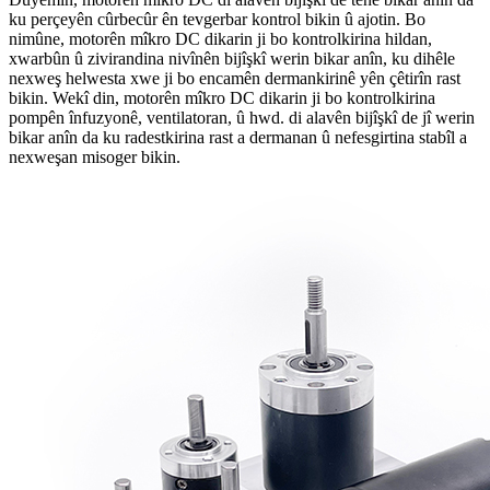
ku perçeyên cûrbecûr ên tevgerbar kontrol bikin û ajotin. Bo
nimûne, motorên mîkro DC dikarin ji bo kontrolkirina hildan,
xwarbûn û zivirandina nivînên bijîşkî werin bikar anîn, ku dihêle
nexweş helwesta xwe ji bo encamên dermankirinê yên çêtirîn rast
bikin. Wekî din, motorên mîkro DC dikarin ji bo kontrolkirina
pompên înfuzyonê, ventilatoran, û hwd. di alavên bijîşkî de jî werin
bikar anîn da ku radestkirina rast a dermanan û nefesgirtina stabîl a
nexweşan misoger bikin.