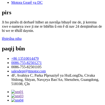
Motora Gearê ya DC
pirs
Ji bo pirsên di derbarê hilber an navnîşa bihayê me de, ji kerema
xwe e-nameya xwe ji me re bihêlin û em ê di nav 24 demjimêran de
bi we re têkilî daynin.
lêpirsîna niha
paqij bûn
+86 13510014479
0086-755-82501271
0086-755-82501105
salesdept@ttmotor.com
4F, Avahiya C, Parka Pîşesaziyê ya HuiLongDa, Civaka
Shilong, Shiyan, Navçeya Bao'An, Shenzhen, Guangdong,
518108, Çîn