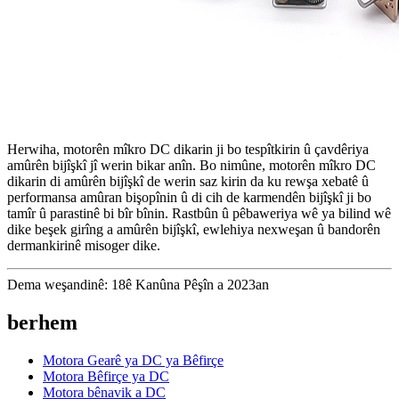
Herwiha, motorên mîkro DC dikarin ji bo tespîtkirin û çavdêriya
amûrên bijîşkî jî werin bikar anîn. Bo nimûne, motorên mîkro DC
dikarin di amûrên bijîşkî de werin saz kirin da ku rewşa xebatê û
performansa amûran bişopînin û di cih de karmendên bijîşkî ji bo
tamîr û parastinê bi bîr bînin. Rastbûn û pêbaweriya wê ya bilind wê
dike beşek girîng a amûrên bijîşkî, ewlehiya nexweşan û bandorên
dermankirinê misoger dike.
Dema weşandinê: 18ê Kanûna Pêşîn a 2023an
berhem
Motora Gearê ya DC ya Bêfirçe
Motora Bêfirçe ya DC
Motora bênavik a DC