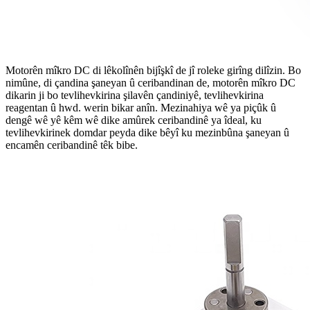
Motorên mîkro DC di lêkolînên bijîşkî de jî roleke girîng dilîzin. Bo
nimûne, di çandina şaneyan û ceribandinan de, motorên mîkro DC
dikarin ji bo tevlihevkirina şilavên çandiniyê, tevlihevkirina
reagentan û hwd. werin bikar anîn. Mezinahiya wê ya piçûk û
dengê wê yê kêm wê dike amûrek ceribandinê ya îdeal, ku
tevlihevkirinek domdar peyda dike bêyî ku mezinbûna şaneyan û
encamên ceribandinê têk bibe.