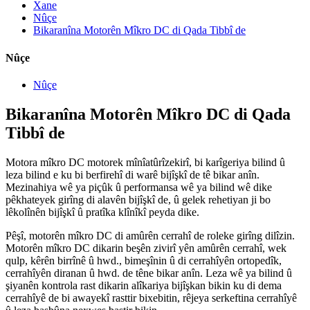
Xane
Nûçe
Bikaranîna Motorên Mîkro DC di Qada Tibbî de
Nûçe
Nûçe
Bikaranîna Motorên Mîkro DC di Qada
Tibbî de
Motora mîkro DC motorek mînîatûrîzekirî, bi karîgeriya bilind û
leza bilind e ku bi berfirehî di warê bijîşkî de tê bikar anîn.
Mezinahiya wê ya piçûk û performansa wê ya bilind wê dike
pêkhateyek girîng di alavên bijîşkî de, û gelek rehetiyan ji bo
lêkolînên bijîşkî û pratîka klînîkî peyda dike.
Pêşî, motorên mîkro DC di amûrên cerrahî de roleke girîng dilîzin.
Motorên mîkro DC dikarin beşên zivirî yên amûrên cerrahî, wek
qulp, kêrên birrînê û hwd., bimeşînin û di cerrahîyên ortopedîk,
cerrahîyên diranan û hwd. de têne bikar anîn. Leza wê ya bilind û
şiyanên kontrola rast dikarin alîkariya bijîşkan bikin ku di dema
cerrahîyê de bi awayekî rasttir bixebitin, rêjeya serkeftina cerrahîyê