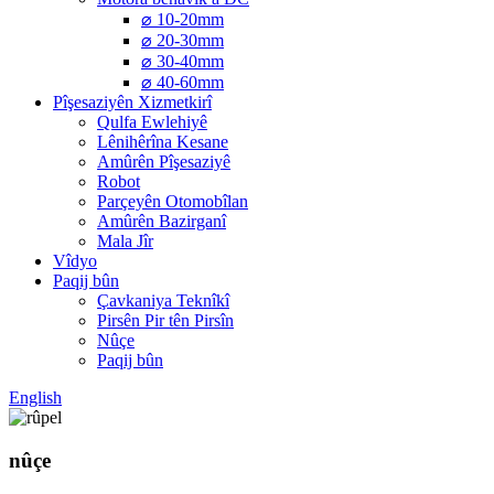
⌀ 10-20mm
⌀ 20-30mm
⌀ 30-40mm
⌀ 40-60mm
Pîşesaziyên Xizmetkirî
Qulfa Ewlehiyê
Lênihêrîna Kesane
Amûrên Pîşesaziyê
Robot
Parçeyên Otomobîlan
Amûrên Bazirganî
Mala Jîr
Vîdyo
Paqij bûn
Çavkaniya Teknîkî
Pirsên Pir tên Pirsîn
Nûçe
Paqij bûn
English
nûçe