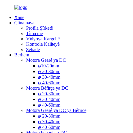
Xane
Çûna nava
Profîla Şîrketê
Tîma me
Vîdyoya Kargehê
Kontrola Kalîteyê
Şehade
Berhem
Motora Gearê ya DC
⌀10-20mm
⌀ 20-30mm
⌀ 30-40mm
⌀ 40-60mm
Motora Bêfirçe ya DC
⌀ 20-30mm
⌀ 30-40mm
⌀ 40-60mm
Motora Gearê ya DC ya Bêfirçe
⌀ 20-30mm
⌀ 30-40mm
⌀ 40-60mm
Motora bênavik a DC