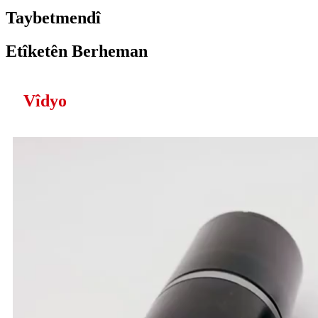
Taybetmendî
Etîketên Berheman
Vîdyo