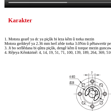
Karakter
1. Motora gearê ya dc ya piçûk bi leza kêm û torka mezin
Motora gerîdeyê ya 2.36 mm herî zêde torka 3.0Nm û pêbawertir p
3. Ji bo serîlêdana bi qûtra piçûk, dengê kêm û torque mezin gunca
4. Rêjeya Kêmkirinê: 4, 14, 19, 51, 71, 100, 139, 189, 264, 369, 51