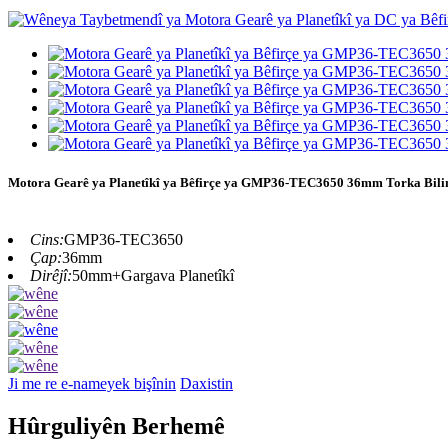
Motora Gearê ya Planetîkî ya Bêfirçe ya GMP36-TEC3650 36mm Torka Bil
Cins:
GMP36-TEC3650
Çap:
36mm
Dirêjî:
50mm+Gargava Planetîkî
Ji me re e-nameyek bişînin
Daxistin
Hûrguliyên Berhemê