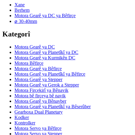
Xane
Berhem
Motora Gearê ya DC ya Bêfirçe
⌀ 30-40mm
Kategorî
Motora Gearê ya DC
Motora Gearê ya Planetîkî ya DC
Motora Gearê ya Kurmikên DC
Motora Bêfirçe
Motora Gearê ya Bêfirçe
Motora Gearê ya Planetîkî ya Bêfirçe
Motora Gearê ya Stepper
Motora Gearê ya Gerok a Stepper
Motora Firçekirî ya Bênavik
Motora bê firçeya bê navik
Motora Gearê ya Bênavber
Motora Gearê ya Planetîkî ya Bêserûber
Gearboxa Dual Planetary
Kodker
Kontrolker
Motora Servo ya Bêfirçe
Motora Servo ya Stepper