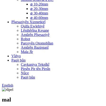
⌀ 10-20mm
⌀ 20-30mm
⌀ 30-40mm
⌀ 40-60mm
Pîşesaziyên Xizmetkirî
Qulfa Ewlehiyê
Lênihêrîna Kesane
Amûrên Pîşesaziyê
Robot
Parçeyên Otomobîlan
Amûrên Bazirganî
Mala Jîr
Vîdyo
Paqij bûn
Çavkaniya Teknîkî
Pirsên Pir tên Pirsîn
Nûçe
Paqij bûn
English
mal