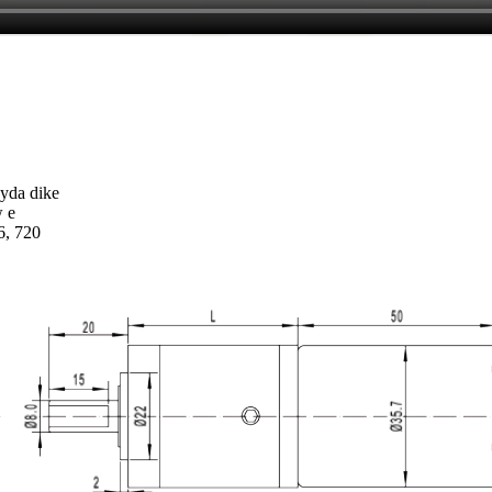
eyda dike
w e
6, 720