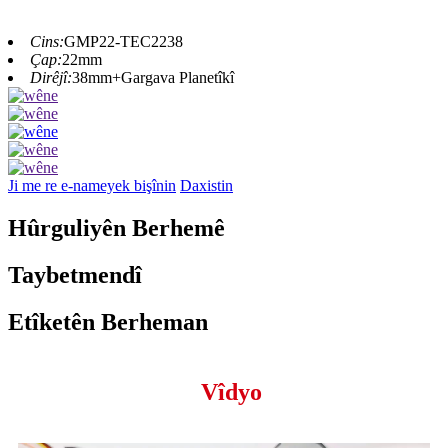
Cins:
GMP22-TEC2238
Çap:
22mm
Dirêjî:
38mm+Gargava Planetîkî
Ji me re e-nameyek bişînin
Daxistin
Hûrguliyên Berhemê
Taybetmendî
Etîketên Berheman
Vîdyo