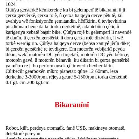
1024
Qûtîya gerstêrkê kêmkerek e ku bi gelemperî tê bikaranîn û ji
çerxa gerstêrkê, çerxa rojê, û çerxa halqeya derve pêk tê, ku
avahiya wê fonksiyonên şemitandin, hêdîkirin, û tevhevkirina
pir-diranan hene da ku torka derketinê, adaptebûna çêtir, û
karîgeriya xebatê baştir bike. Çûtîya rojê bi gelemperî li navendê
tê danîn, û çerxên gerstêrkê li dora çerxa rojê dizivirin, ji wê
torkê werdigirin. Çûtîya halqeya derve (behsa xaniyê jêrîn dike)
bi çerxên gerstêrkê re tevdigere. Em motorên vebijarkî peyda
dikin, wekî motorên DC yên firçekirî, motorên DC yên bêfirçe,
motorên gavê, û motorên bênavik, ku dikarin bi çerxa gerstêrkê
ya mîkro re ji bo performansek çêtir werin hevber kirin.
Cûrbecûr gearboxên mîkro planetar: qûtre 12-60mm, leza
derketinê 3-3000rpm, rêjeya gearê 5-1500rpm, torka derketinê
0.1 gf. cm-200 kgf.cm.
Bikaranînî
Robot, kilît, perdeya otomatîk, fanê USB, makîneya otomatê,
detektorê pereyan