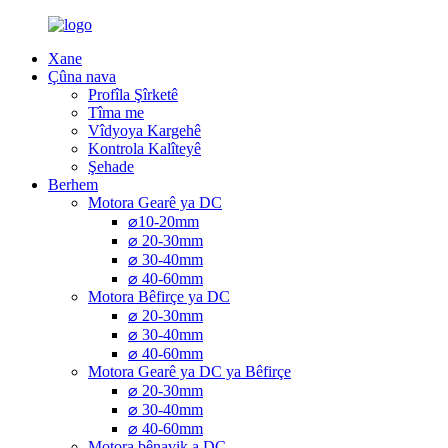
Xane
Çûna nava
Profîla Şîrketê
Tîma me
Vîdyoya Kargehê
Kontrola Kalîteyê
Şehade
Berhem
Motora Gearê ya DC
⌀10-20mm
⌀ 20-30mm
⌀ 30-40mm
⌀ 40-60mm
Motora Bêfirçe ya DC
⌀ 20-30mm
⌀ 30-40mm
⌀ 40-60mm
Motora Gearê ya DC ya Bêfirçe
⌀ 20-30mm
⌀ 30-40mm
⌀ 40-60mm
Motora bênavik a DC