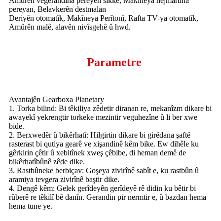
Amûrên vegerandina pereyên sikke, Makîneya hejmartina
pereyan, Belavkerên destmalan
Deriyên otomatîk, Makîneya Perîtonî, Rafta TV-ya otomatîk,
Amûrên malê, alavên nivîsgehê û hwd.
Parametre
Avantajên Gearboxa Planetary
1. Torka bilind: Bi têkiliya zêdetir diranan re, mekanîzm dikare bi
awayekî yekrengtir torkeke mezintir veguhezîne û li ber xwe
bide.
2. Berxwedêr û bikêrhatî: Hilgirtin dikare bi girêdana şaftê
rasterast bi qutiya gearê ve xişandinê kêm bike. Ew dihêle ku
gêrkirin çêtir û xebitînek xweş çêbibe, di heman demê de
bikêrhatîbûnê zêde dike.
3. Rastbûneke berbiçav: Goşeya zivirînê sabît e, ku rastbûn û
aramiya tevgera zivirînê baştir dike.
4. Dengê kêm: Gelek gerîdeyên gerîdeyê rê didin ku bêtir bi
rûberê re têkilî bê danîn. Gerandin pir nermtir e, û bazdan hema
hema tune ye.