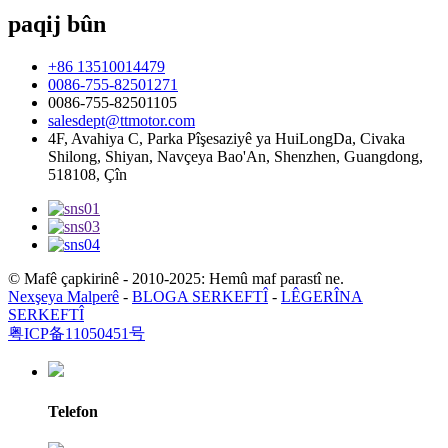
paqij bûn
+86 13510014479
0086-755-82501271
0086-755-82501105
salesdept@ttmotor.com
4F, Avahiya C, Parka Pîşesaziyê ya HuiLongDa, Civaka
Shilong, Shiyan, Navçeya Bao'An, Shenzhen, Guangdong,
518108, Çîn
© Mafê çapkirinê - 2010-2025: Hemû maf parastî ne.
Nexşeya Malperê
-
BLOGA SERKEFTÎ
-
LÊGERÎNA
SERKEFTÎ
粤ICP备11050451号
Telefon