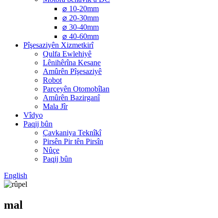
⌀ 10-20mm
⌀ 20-30mm
⌀ 30-40mm
⌀ 40-60mm
Pîşesaziyên Xizmetkirî
Qulfa Ewlehiyê
Lênihêrîna Kesane
Amûrên Pîşesaziyê
Robot
Parçeyên Otomobîlan
Amûrên Bazirganî
Mala Jîr
Vîdyo
Paqij bûn
Çavkaniya Teknîkî
Pirsên Pir tên Pirsîn
Nûçe
Paqij bûn
English
mal