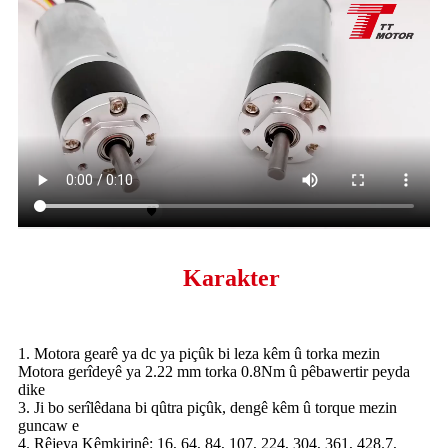
Karakter
1. Motora gearê ya dc ya piçûk bi leza kêm û torka mezin
Motora gerîdeyê ya 2.22 mm torka 0.8Nm û pêbawertir peyda
dike
3. Ji bo serîlêdana bi qûtra piçûk, dengê kêm û torque mezin
guncaw e
4. Rêjeya Kêmkirinê: 16, 64, 84, 107, 224, 304, 361, 428.7,