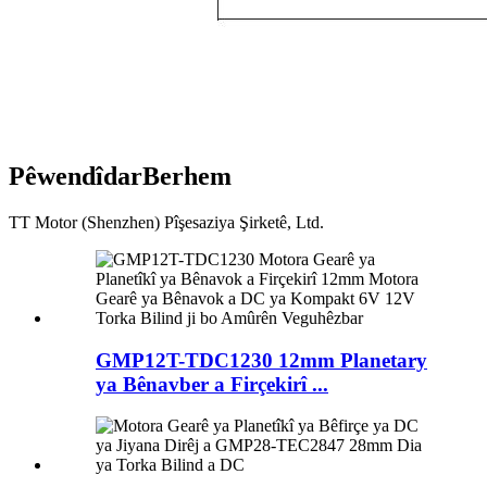
Pêwendîdar
Berhem
TT Motor (Shenzhen) Pîşesaziya Şirketê, Ltd.
GMP12T-TDC1230 12mm Planetary
ya Bênavber a Firçekirî ...