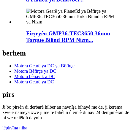
Firçeyên GMP36-TEC3650 36mm
Torque Bilind RPM Nizm...
berhem
Motora Gearê ya DC ya Bêfirçe
Motora Bêfirçe ya DC
Motora bênavik a DC
Motora Gearê ya DC
pirs
Ji bo pirsên di derbarê hilber an navnîşa bihayê me de, ji kerema
xwe e-nameya xwe ji me re bihêlin û em ê di nav 24 demjimêran de
bi we re têkilî daynin.
lêpirsîna niha