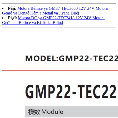
Pêşî:
Motora Bêfirçe ya GM37-TEC3650 12V 24V Motora
Gearê ya Dengê Kêm a Metalî ya Jiyana Dirêj
Piştî:
Motora DC ya GMP22-TEC2418 12V 24V Motora
Gerîdar a Bêfirçe ya Bi Torka Bilind