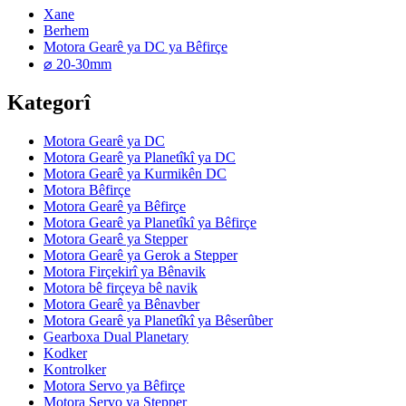
Xane
Berhem
Motora Gearê ya DC ya Bêfirçe
⌀ 20-30mm
Kategorî
Motora Gearê ya DC
Motora Gearê ya Planetîkî ya DC
Motora Gearê ya Kurmikên DC
Motora Bêfirçe
Motora Gearê ya Bêfirçe
Motora Gearê ya Planetîkî ya Bêfirçe
Motora Gearê ya Stepper
Motora Gearê ya Gerok a Stepper
Motora Firçekirî ya Bênavik
Motora bê firçeya bê navik
Motora Gearê ya Bênavber
Motora Gearê ya Planetîkî ya Bêserûber
Gearboxa Dual Planetary
Kodker
Kontrolker
Motora Servo ya Bêfirçe
Motora Servo ya Stepper