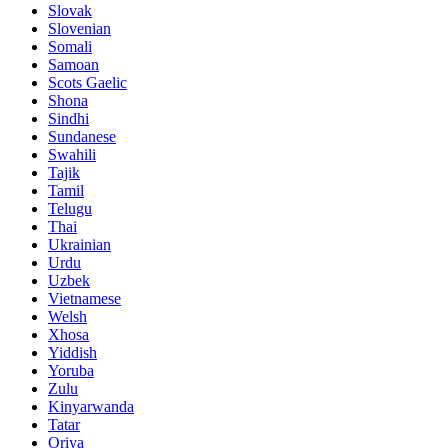
Slovak
Slovenian
Somali
Samoan
Scots Gaelic
Shona
Sindhi
Sundanese
Swahili
Tajik
Tamil
Telugu
Thai
Ukrainian
Urdu
Uzbek
Vietnamese
Welsh
Xhosa
Yiddish
Yoruba
Zulu
Kinyarwanda
Tatar
Oriya